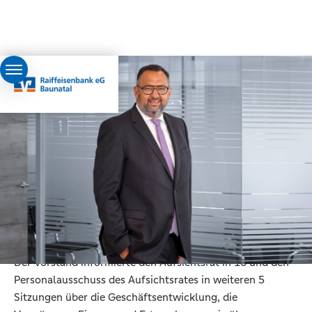
Dr. Andreas Nodoushani | Vorsitzender des
Aufsichtsrates
Bericht des Aufsichtsrates
Der Aufsichtsrat hat im Berichtsjahr die ihm nach Gesetz,
Satzung und Geschäftsordnung obliegenden Aufgaben
erfüllt. Er nahm seine Überwachungsfunktion wahr und
traf die in seinen Zuständigkeitsbereich fallenden
Beschlüsse, dies beinhaltet auch die Befassung mit der
Prüfung nach § 53 GenG.
Der Vorstand informierte den Aufsichtsrat in 16 und den
Personalausschuss des Aufsichtsrates in weiteren 5
Sitzungen über die Geschäftsentwicklung, die